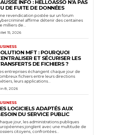
AUSSE INFO : HELLOASSO N’A PAS
EU DE FUITE DE DONNÉES
ne revendication postée sur un forum
ybercriminel affirme détenir des centaines
e milliers de...
illet 15, 2026
USINESS
SOLUTION MFT : POURQUOI
ENTRALISER ET SÉCURISER LES
RANSFERTS DE FICHIERS ?
es entreprises échangent chaque jour de
ombreux fichiers entre leurs directions
étiers, leurs applications...
uin 8, 2026
USINESS
LES LOGICIELS ADAPTÉS AUX
ESOIN DU SERVICE PUBLIC
haque jour, les administrations publiques
uropéennes jonglent avec une multitude de
ossiers citoyens, confrontées...