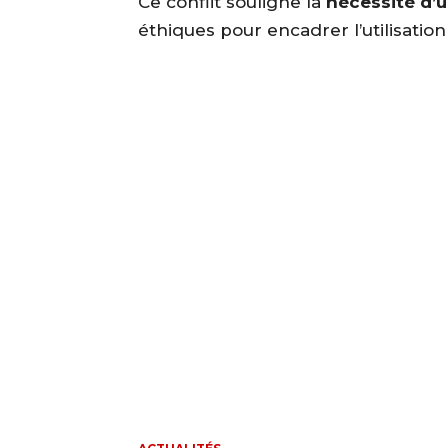
Ce conflit souligne la
nécessité d’u
éthiques pour encadrer l’utilisatio
Partager