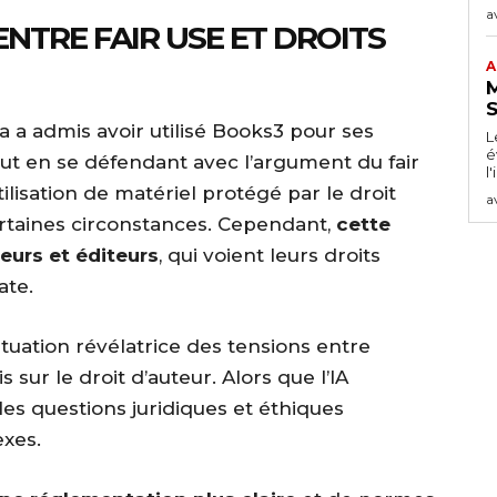
a
ENTRE FAIR USE ET DROITS
A
M
S
ta a admis avoir utilisé Books3 pour ses
L
é
out en se défendant avec l’argument du fair
l'
ilisation de matériel protégé par le droit
a
certaines circonstances. Cependant,
cette
eurs et éditeurs
, qui voient leurs droits
ate.
tuation révélatrice des tensions entre
s sur le droit d’auteur. Alors que l’IA
es questions juridiques et éthiques
xes.