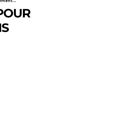
ement...
 POUR
NS