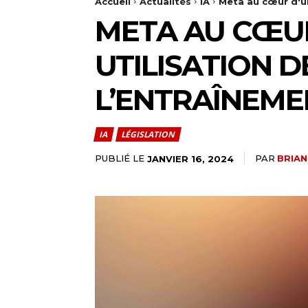
Accueil
Actualités
IA
Meta au cœur d'un
META AU CŒU
UTILISATION D
L’ENTRAÎNEME
IA
LÉGISLATION
PUBLIÉ LE
PAR
BRIA
JANVIER 16, 2024