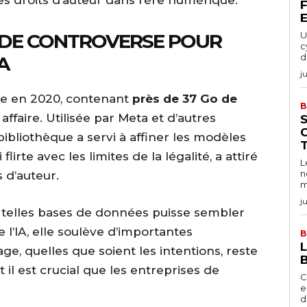
es droits d’auteur dans l’ère numérique.
F
 DE CONTROVERSE POUR
U
c
d
A
ju
e en 2020, contenant
près de 37 Go de
B
affaire. Utilisée par Meta et d’autres
C
bliothèque a servi à affiner les modèles
T
 flirte avec les limites de la légalité, a attiré
L
n
 d’auteur.
m
j
de telles bases de données puisse sembler
l’IA, elle soulève d’importantes
B
tage, quelles que soient les intentions, reste
B
t il est crucial que les entreprises de
C
e
d