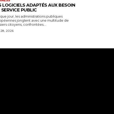
INESS
S LOGICIELS ADAPTÉS AUX BESOIN
 SERVICE PUBLIC
ue jour, les administrations publiques
opéennes jonglent avec une multitude de
iers citoyens, confrontées...
l 28, 2026