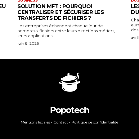
BUSINESS
BUS
EU
SOLUTION MFT : POURQUOI
LE
CENTRALISER ET SÉCURISER LES
DU
TRANSFERTS DE FICHIERS ?
Chaq
eur
Les entreprises échangent chaque jour de
doss
nombreux fichiers entre leurs directions métiers,
leurs applications...
avri
juin 8, 2026
Popotech
Mentions légales
-
Contact
- Politique de confidentialité