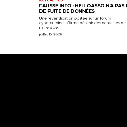
ACTUALITÉS
FAUSSE INFO : HELLOASSO N’A PAS 
DE FUITE DE DONNÉES
Une revendication postée sur un forum
cybercriminel affirme détenir des centaines de
milliers de...
juillet 15, 2026