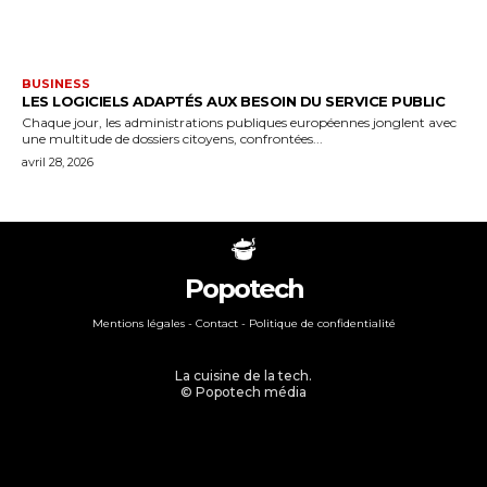
BUSINESS
LES LOGICIELS ADAPTÉS AUX BESOIN DU SERVICE PUBLIC
Chaque jour, les administrations publiques européennes jonglent avec
une multitude de dossiers citoyens, confrontées...
avril 28, 2026
Popotech
Mentions légales
-
Contact
- Politique de confidentialité
La cuisine de la tech.
© Popotech média