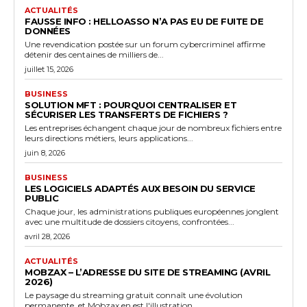
ACTUALITÉS
FAUSSE INFO : HELLOASSO N’A PAS EU DE FUITE DE
DONNÉES
Une revendication postée sur un forum cybercriminel affirme
détenir des centaines de milliers de...
juillet 15, 2026
BUSINESS
SOLUTION MFT : POURQUOI CENTRALISER ET
SÉCURISER LES TRANSFERTS DE FICHIERS ?
Les entreprises échangent chaque jour de nombreux fichiers entre
leurs directions métiers, leurs applications...
juin 8, 2026
BUSINESS
LES LOGICIELS ADAPTÉS AUX BESOIN DU SERVICE
PUBLIC
Chaque jour, les administrations publiques européennes jonglent
avec une multitude de dossiers citoyens, confrontées...
avril 28, 2026
ACTUALITÉS
MOBZAX – L’ADRESSE DU SITE DE STREAMING (AVRIL
2026)
Le paysage du streaming gratuit connaît une évolution
permanente, et Mobzax en est l'illustration...