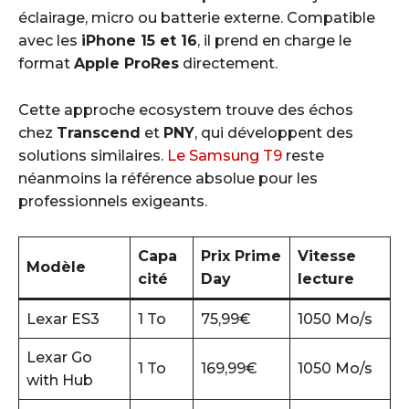
éclairage, micro ou batterie externe. Compatible
avec les
iPhone 15 et 16
, il prend en charge le
format
Apple ProRes
directement.
Cette approche ecosystem trouve des échos
chez
Transcend
et
PNY
, qui développent des
solutions similaires.
Le Samsung T9
reste
néanmoins la référence absolue pour les
professionnels exigeants.
Capa
Prix Prime
Vitesse
Modèle
cité
Day
lecture
Lexar ES3
1 To
75,99€
1050 Mo/s
Lexar Go
1 To
169,99€
1050 Mo/s
with Hub