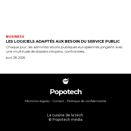
BUSINESS
LES LOGICIELS ADAPTÉS AUX BESOIN DU SERVICE PUBLIC
Chaque jour, les administrations publiques européennes jonglent avec
une multitude de dossiers citoyens, confrontées...
avril 28, 2026
Popotech
Mentions légales
-
Contact
- Politique de confidentialité
La cuisine de la tech.
© Popotech média