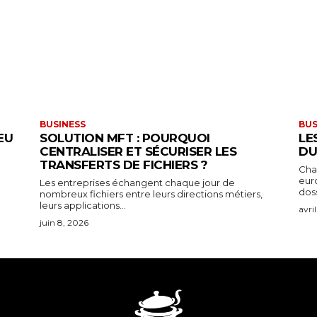
BUSINESS
BUS
EU
SOLUTION MFT : POURQUOI
LE
CENTRALISER ET SÉCURISER LES
DU
TRANSFERTS DE FICHIERS ?
Chaq
eur
Les entreprises échangent chaque jour de
doss
nombreux fichiers entre leurs directions métiers,
leurs applications...
avri
juin 8, 2026