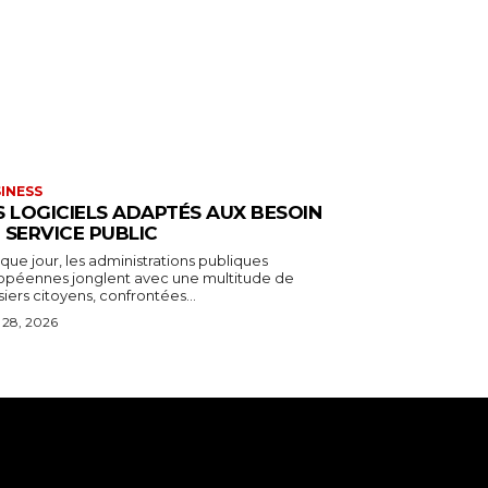
INESS
S LOGICIELS ADAPTÉS AUX BESOIN
 SERVICE PUBLIC
ue jour, les administrations publiques
opéennes jonglent avec une multitude de
iers citoyens, confrontées...
l 28, 2026