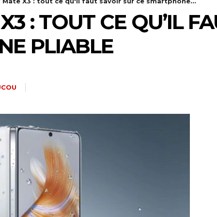
Mate X3 : tout ce qu'il faut savoir sur ce smartphone...
3 : TOUT CE QU’IL F
NE PLIABLE
UCOU