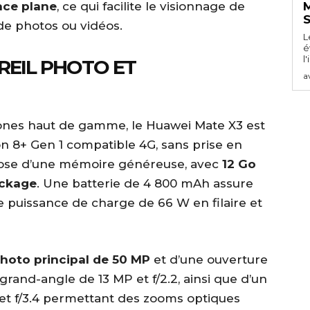
ace plane
, ce qui facilite le visionnage de
M
S
 de photos ou vidéos.
L
é
l'
REIL PHOTO ET
a
ones haut de gamme, le Huawei Mate X3 est
 8+ Gen 1 compatible 4G, sans prise en
spose d’une mémoire généreuse, avec
12 Go
ockage
. Une batterie de 4 800 mAh assure
 puissance de charge de 66 W en filaire et
hoto principal de 50 MP
et d’une ouverture
a grand-angle de 13 MP et f/2.2, ainsi que d’un
 et f/3.4 permettant des zooms optiques