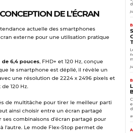
d
 CONCEPTION DE L’ÉCRAN
ju
B
la tendance actuelle des smartphones
C
 écran externe pour une utilisation pratique
T
L
n
m
 de 6,4 pouces
, FHD+ et 120 Hz, conçue
j
ue le smartphone est déplié, il révèle un
vec une résolution de 2224 x 2496 pixels et
B
 de 120 Hz.
B
C
s de multitâche pour tirer le meilleur parti
e
d
peut ainsi choisir entre un écran partagé
a
rer ses combinaisons d’écran partagé pour
 à l’autre. Le mode Flex-Stop permet de
A