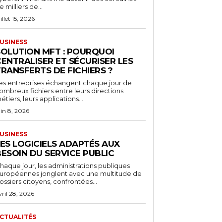
e milliers de...
illet 15, 2026
USINESS
SOLUTION MFT : POURQUOI
ENTRALISER ET SÉCURISER LES
RANSFERTS DE FICHIERS ?
es entreprises échangent chaque jour de
ombreux fichiers entre leurs directions
étiers, leurs applications...
uin 8, 2026
USINESS
LES LOGICIELS ADAPTÉS AUX
ESOIN DU SERVICE PUBLIC
haque jour, les administrations publiques
uropéennes jonglent avec une multitude de
ossiers citoyens, confrontées...
vril 28, 2026
CTUALITÉS